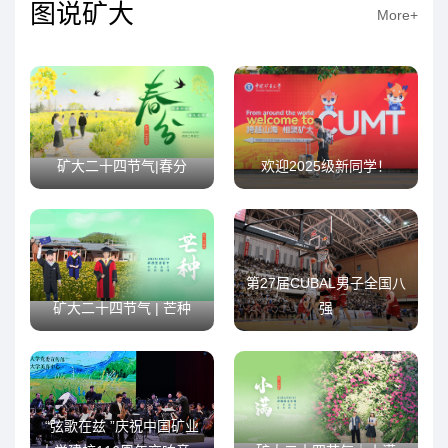
图说矿大
More+
矿大二十四节气|春分
欢迎2025级新同学！
第27届CUBAL男子全国八
矿大二十四节气 | 芒种
强
“弦歌在兹 ”庆祝中国矿业