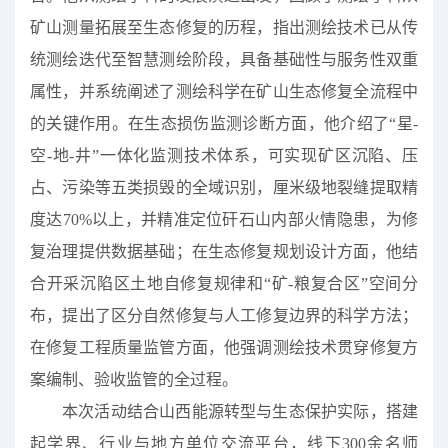
矿山测量拓展至生态修复的历程，指出测绘技术已从传
统测绘迭代至智慧测绘阶段，具备基础性与服务性双重
属性，并系统阐述了测绘科学在矿山生态修复全流程中
的关键作用。在生态损伤监测诊断方面，他介绍了“星-
空-地-井”一体化监测技术体系，可实现矿区沉陷、压
占、污染等五类损毁的全域识别，厘米级地裂缝提取精
度达70%以上，并精准定位矸石山内部火情隐患，为修
复治理提供数据基础；在生态修复规划设计方面，他结
合开采沉陷区土地自修复规律和“矿-粮复合区”空间分
布，提出了区分自然修复与人工修复边界的科学方法；
在修复工程质量监管方面，他强调测绘技术贯穿修复方
案编制、验收监管的全过程。
本次活动结合山西能源转型与生态保护实际，搭建
起学界、行业与地方单位交流平台，线下300余名师