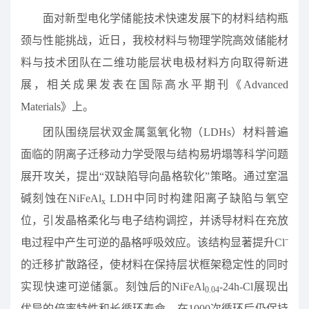
面对新型电化学储能技术快速发展下的材料结构瓶
颈与性能挑战，近日，我校材料与物理学院高效储能材
料与技术团队在二维功能层状电极材料方向取得新进
展，相关成果发表在国际高水平期刊《Advanced
Materials》上。
团队围绕层状双金属氢氧化物（LDHs）材料普遍
面临的阴离子迁移动力学受限与结构易坍塌等科学问题
展开攻关，提出“双缺陷导向晶格软化”策略。通过室温
碱刻蚀在NiFeAl
LDH中同时构建阳离子缺陷与氧空
x
位，引发晶格柔化与电子结构调控，并诱导材料在充放
电过程中产生可逆的晶格呼吸效应。该结构显著提升Cl⁻
的迁移扩散路径，使材料在保持层状框架稳定性的同时
实现快速可逆储氯。刻蚀后的NiFeAl
-24h-Cl展现出
0.04
优异的倍率特性和长循环寿命，在1000次循环后仍保持