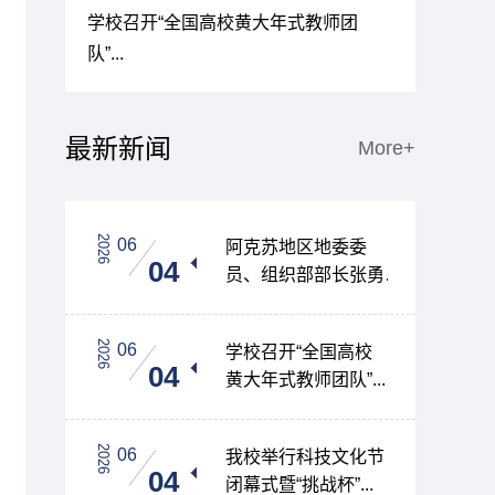
部部长张勇
学校召开“全国高校黄大年式教师团
我校举行科
队”...
杯”...
最新新闻
More+
2026
06
阿克苏地区地委委
04
员、组织部部长张勇
一...
2026
06
学校召开“全国高校
04
黄大年式教师团队”...
2026
06
我校举行科技文化节
04
闭幕式暨“挑战杯”...