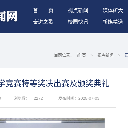
首
页
视点新闻
媒体矿大
奋进之歌
校园快讯
新媒精选
当前位置：
首 页
>
视点新闻
>
学竞赛特等奖决出赛及颁奖典礼
璐
浏览数：
2272
发布时间：2025-07-03