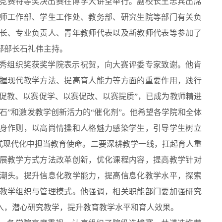
学竞赛特等奖决出赛在博学大讲堂举行。副校长王忠宾出席
师工作部、学生工作处、教务部、研究生院等部门有关负
长、专业负责人、青年教师代表以及新教师代表等参加了
部部长石礼伟主持。
秀组织奖获奖学院表示祝贺，向大赛评委专家致谢。他肯
握现代教学方法、提高育人能力等方面的重要作用，践行
赛促教、以赛促学、以赛促改、以赛提质”，已成为教师精进
金石”和激发教学创新活力的“催化剂”。他希望各学院和全体
身作则，以高尚情操和人格魅力感染学生，引导学生树立
国式现代化中担当教育使命。二要深耕教学一线，扛起育人重
展教学方式方法改革创新，优化课程内容，提高教学针对
潮头。提升信息化教学能力，提高信息化教学水平，探索
教学组织与管理模式。他强调，相关职能部门要加强研究
入，潜心研究教学，提升教育教学水平和育人效果。