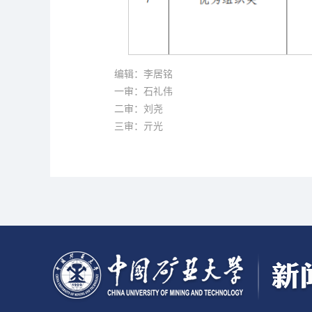
编辑：李居铭
一审：石礼伟
二审：刘尧
三审：亓光